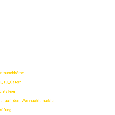
entauschbörse
el_zu_Ostern
chtsfeier
itte_auf_den_Weihnachtsmärkte
prüfung