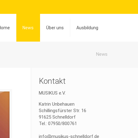
Home
News
Über uns
Ausbildung
News
Kontakt
MUSIKUS e.V.
Katrin Unbehauen
Schillingsfürster Str. 16
91625 Schnelldorf
Tel.: 07950/800761
info@musikus-schnelldorf.de