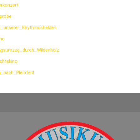
rkonzert
tprobe
tt_unserer_Rhythmushelden
ino
ingsumzug_durch_Wildenholz
chtskino
g_nach_Pleinfeld