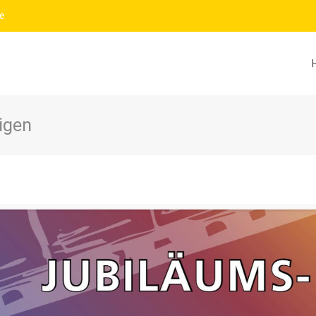
e
igen